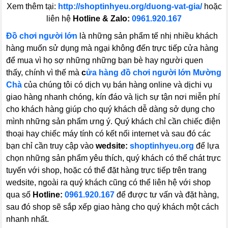
Xem thêm tại:
http://shoptinhyeu.org/duong-vat-gia/
hoặc
liên hệ
Hotline & Zalo:
0961.920.167
Đồ chơi người lớn
là những sản phẩm tế nhị nhiều khách
hàng muốn sử dụng mà ngại không đến trực tiếp cửa hàng
để mua vì họ sợ những những bạn bè hay người quen
thấy, chính vì thế mà
c
ửa hàng đồ chơi người lớn Mường
Chà
của chúng tôi có dịch vụ bán hàng online và dịchi vụ
giao hàng nhanh chóng, kín đáo và lịch sự tận nơi miễn phí
cho khách hàng giúp cho quý khách dễ dàng sở dụng cho
mình những sản phẩm ưng ý. Quý khách chỉ cần chiếc điện
thoại hay chiếc máy tính có kết nối internet và sau đó các
bạn chỉ cần truy cập vào
wedsite:
shoptinhyeu.org
để lựa
chọn những sản phẩm yêu thích, quý khách có thể chát trực
tuyến với shop, hoặc có thể đặt hàng trực tiếp trên trang
wedsite, ngoài ra quý khách cũng có thể liên hệ với shop
qua số
Hotline:
0961.920.167
để được tư vấn và đặt hàng,
sau đó shop sẽ sắp xếp giao hàng cho quý khách một cách
nhanh nhất.