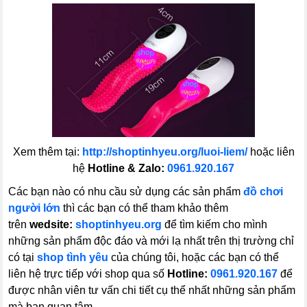
Xem thêm tại:
http://shoptinhyeu.org/luoi-liem/
hoặc liên
hệ
Hotline & Zalo:
0961.920.167
Các bạn nào có nhu cầu sử dụng các sản phẩm
đồ chơi
người lớn
thì các bạn có thể tham khảo thêm
trên
wedsite:
shoptinhyeu.org
để tìm kiếm cho mình
những sản phẩm độc đáo và mới lạ nhất trên thị trường chỉ
có tại
shop tình yêu
của chúng tôi, hoặc các bạn có thể
liên hệ trực tiếp với shop qua số
Hotline:
0961.920.167
để
được nhân viên tư vấn chi tiết cụ thể nhất những sản phẩm
mà bạn quan tâm.