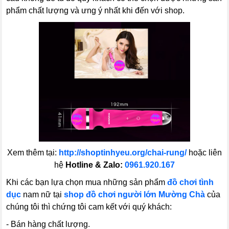
phẩm chất lượng và ưng ý nhất khi đến với shop.
Xem thêm tại:
http://shoptinhyeu.org/chai-rung/
hoặc liên
hệ
Hotline & Zalo:
0961.920.167
Khi các bạn lựa chọn mua những sản phẩm
đồ chơi tình
dục
nam nữ tại
shop đồ chơi người lớn Mường Chà
của
chúng tôi thì chứng tôi cam kết với quý khách:
- Bán hàng chất lượng.