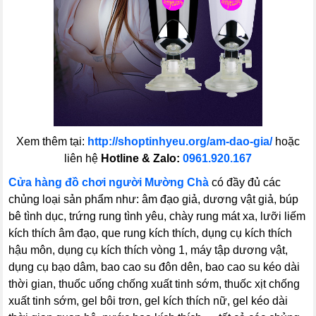
Xem thêm tại:
http://shoptinhyeu.org/am-dao-gia/
hoặc
liên hệ
Hotline & Zalo:
0961.920.167
Cửa hàng đồ chơi người Mường Chà
có đầy đủ các
chủng loại sản phẩm như: âm đạo giả, dương vật giả, búp
bê tình dục, trứng rung tình yêu, chày rung mát xa, lưỡi liếm
kích thích âm đạo, que rung kích thích, dụng cụ kích thích
hậu môn, dụng cụ kích thích vòng 1, máy tập dương vật,
dụng cụ bạo dâm, bao cao su đôn dên, bao cao su kéo dài
thời gian, thuốc uống chống xuất tinh sớm, thuốc xịt chống
xuất tinh sớm, gel bôi trơn, gel kích thích nữ, gel kéo dài