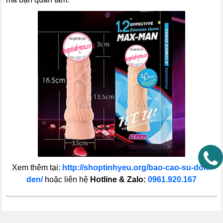
Xem thêm tại:
http://shoptinhyeu.org/bao-cao-su-don-
den/
hoặc liên hệ
Hotline & Zalo:
0961.920.167