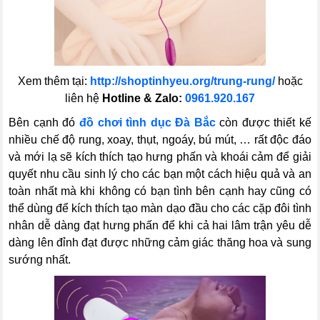
Xem thêm tại:
http://shoptinhyeu.org/trung-rung/
hoặc
liên hệ
Hotline & Zalo:
0961.920.167
Bên cạnh đó
đồ chơi tình dục Đà Bắc
còn được thiết kế
nhiều chế độ rung, xoay, thụt, ngoáy, bú mút, … rất độc đáo
và mới lạ sẽ kích thích tạo hưng phấn và khoái cảm để giải
quyết nhu cầu sinh lý cho các bạn một cách hiệu quả và an
toàn nhất mà khi không có bạn tình bên cạnh hay cũng có
thể dùng để kích thích tạo màn dạo đầu cho các cặp đôi tình
nhân dễ dàng đạt hưng phấn để khi cả hai lâm trận yêu dễ
dàng lên đỉnh đạt được những cảm giác thăng hoa và sung
sướng nhất.