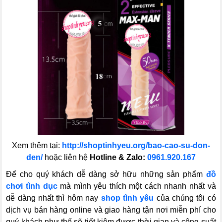
Xem thêm tại:
http://shoptinhyeu.org/bao-cao-su-don-
den/
hoặc liên hệ
Hotline & Zalo:
0961.920.167
Để cho quý khách dễ dàng sở hữu những sản phẩm
đồ
chơi tình dục
mà mình yêu thích một cách nhanh nhất và
dễ dàng nhất thì hôm nay
shop tình yêu
của chúng tôi có
dịch vụ bán hàng online và giao hàng tận nơi miễn phí cho
quý khách như thế sẽ tiết kiệm được thời gian và công suất