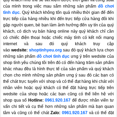
của mình trong việc mau sắm những sản phẩm
đồ chơi
tình dục
. Quý khách không tốn quá nhiều thời gian để đến
trực tiếp của hàng nhiều khi đến trực tiếp cửa hàng đôi khi
gặp người quen, bè bạn làm ảnh hưởng đến uy tín của quý
khách, có dịch vụ bán hàng online này quý khách chỉ cần
có chiếc điện thoại hoặc chiếc máy tính có kết nối mạng
internet và sau đó quý khách truy cập
vào
wedsite:
shoptinhyeu.org
sau đó quý khách lựa chọn
những sản phẩm
đồ chơi tình dục
ưng ý trên wedsite của
shop tình yêu chúng tôi trên đó có đến hàng trăm sản phẩm
khác nhau đều là hình thực tế của sản phẩm và quý khách
chọn cho mình những sản phẩm ưng ý sau đó các bạn có
thể chát trực tuyến với shop và có thể đạt hàng khi chát với
nhân viên hoặc quý khách có thể đặt hàng trực tiếp trên
wedsite của shop hoặc các bạn cũng có thể liên hệ với
shop qua số
Hotline:
0961.920.167
để được nhân viên tư
vấn chi tiết và cụ thể hơn những sản phẩm mà bạn quan
tâm và cũng có thể chát
Zalo:
0961.920.167
và có thể đặt