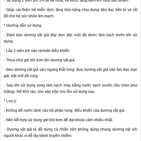
- Sử dụng 2 viên pin 2A rất dễ mua, và được tặng kèm khi mua sản phẩm.
- Giúp cải thiện hệ miễn dịch, tăng khả năng chịu đựng dẻo dai, bền bỉ và rất
tốt cho hệ sức khỏe tim mạch.
* Hướng dẫn sử dụng:
- Đảm bảo dương vật giả dây đeo đặc ruột đã được làm sạch trước khi sử
dụng.
- Lắp 2 viên pin vào remote điều khiển.
- Thoa chút gel bôi trơn lên dương vật giả.
- Đeo dương vật giả vào ngang thắt lưng, đưa dương vật giả vào âm đạo bạn
gái, bật chế độ rung.
- Sau khi sử dụng xong làm sạch máy bằng nước sạch (nước rửa chén pha
loãng). Để khô ráo, cho vào hộp cho lần sử dụng sau.
* Lưu ý:
- Không để nước dính vào bộ phận rung, điều khiển của dương vật giả.
- Nên kết hợp sử dụng gel bôi trơn để đạt khoái cảm nhiều nhất.
- Dương vật giả là đồ dùng cá nhân nên không dùng chung dương vật với
người khác vì dễ lây bệnh truyền nhiễm.