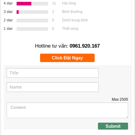
4 star
11
Hài lòng
3 star
2
Bình thường
2 star
0
Dưới trung bình
1 star
0
Thất vọng
Hotline tư vấn:
0961.920.167
Click Đặt Ngay
Max
2500
Submit