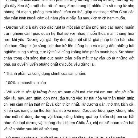
giả dây đeo đặc ruột cho nữ có rung được trang bị nhiều tần số rung từ nhẹ
nhàng tới mạnh, phỏng theo khoái cảm cơ thể, giúp massage điểm G và các
dây thần kinh khoái cảm đã nằm yên vị bấy lâu nay, kích thích ham muốn.
- Dương vật giả dây đeo đặc ruột là một sản phẩm phù hợp các nàng muốn
trải nghiệm cảm giác quan hệ thật sự với nhau, muốn thỏa mãn, thăng hoa
hơn khi yêu. Dương vật giả dây đeo đặc ruột sẽ là giải pháp hoàn hảo cho
các bạn. Giúp cuộc sống tình dục trở lên thăng hoa và mang đến những trải
nghiệm sung sướng, cực kỳ thú vị cũng không kém phần mạnh bạo. Sự nhàm
chán trong đời sống tình dục hoàn toàn biến mất, thay vào đó là những đột
phá, sự quyến luyến phảng phất khi cuộc yêu dừng lại.
* Thành phần và công dụng chính của sản phẩm:
- 100% composit cao cấp.
- Với kích thước lý tưởng ở người nam giới mà các chị em mơ ước sở hữu
bấy lâu nay, đơn giản, gọn nhẹ, tập trung vào sự hài hòa và thân thiện giúp
chị em cảm nhận thật nhất và kích thích nhất. Từ đương gân, thớ thịt, kích cỡ,
khiến các nàng phải thốt lên, trầm trồ và muốn được sở hữu ngay. Không nhỏ
như một số dòng dương vật khác, cũng không quá bự khiến chị em sợ hãi
như các loại dương vật khủng cho chị em Châu Âu, chị em sẽ hoàn toàn hài
về sản phẩm sau khi đã sử dụng.