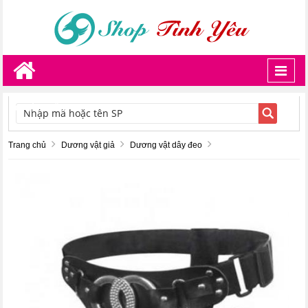
Toggl
navig
TÌM KIẾM
Trang chủ
Dương vật giả
Dương vật dây đeo