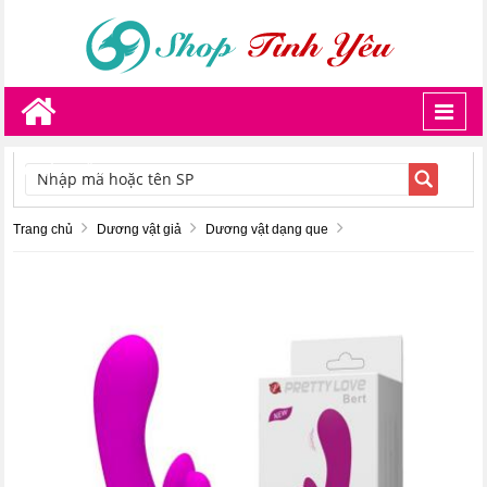
Toggl
navig
TÌM KIẾM
Trang chủ
Dương vật giả
Dương vật dạng que