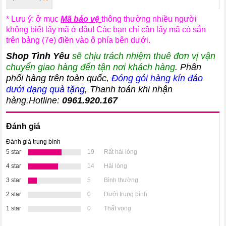
* Lưu ý: ở mục
Mã bảo vệ
thông thường nhiều người
không biết lấy mã ở đâu! Các bạn chỉ cần lấy mã có sẳn
trên bảng (7e) điền vào ô phía bên dưới.
Shop Tình Yêu
sẽ chịu trách nhiệm thuê đơn vị vận
chuyển giao hàng đến tận nơi khách hàng
. Phân
phối hàng trên toàn quốc,
Đóng gói hàng kín đáo
dưới dạng quà tặng
, Thanh toán khi nhận
hàng.Hotline:
0961.920.167
Đánh giá
Đánh giá trung bình
5 star
19
Rất hài lòng
4 star
14
Hài lòng
3 star
5
Bình thường
2 star
0
Dưới trung bình
1 star
0
Thất vọng